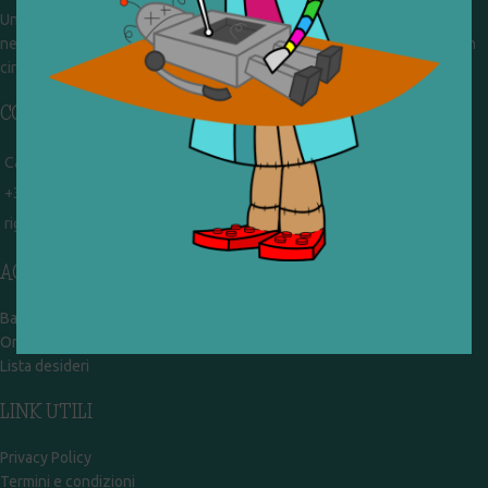
Un gruppo di volontari che sognano di diventare un centro del riuso e
nel frattempo ricevono in dono giocattoli, li riparano e li reimmettono in
circolazione. Operiamo per un'economia civile, circolare e sostenibile.
CONTATTI
Campobasso - via Garibaldi 51
+39 328 767 9587
rigiocattolocb@gmail.com
ACCOUNT
Bacheca
Ordini
Lista desideri
LINK UTILI
Privacy Policy
Termini e condizioni