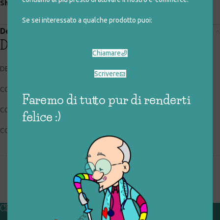
Share:
Se sei interessato a qualche prodotto puoi:
Descrizione
Descrizione
Chiamare
DE AGOSTINI
Scrivere
CODICE RIGIOCATTOLO: 027_2_017
Faremo di tutto pur di renderti
CONDIZIONI: non usato
felice :)
COLLOCAZIONE: EXP
CHI SIAMO