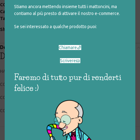
COD:
025_0_147
Stiamo ancora mettendo insieme tutti i mattoncini, ma
Categorie:
giocattoli rigenerati
,
legno
,
speciali
contiamo al più presto di attivare il nostro e-commerce.
Tag:
legno
,
musica
Se sei interessato a qualche prodotto puoi:
Share:
Descrizione
Chiamare
Descrizione
Scrivere
HAPE HOLDING AG E0329
Faremo di tutto pur di renderti
CODICE RIGIOCATTOLO: 025_0_147
felice :)
CONDIZIONI: buone, usato
COLLOCAZIONE: EXP