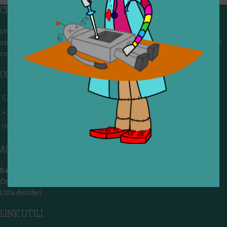
CHI SIAMO
Un gruppo di volontari che sognano di diventare un centro del riuso e
nel frattempo ricevono in dono giocattoli, li riparano e li reimmettono in
circolazione. Operiamo per un'economia civile, circolare e sostenibile.
CONTATTI
Campobasso - via Garibaldi 51
+39 328 767 9587
rigiocattolocb@gmail.com
ACCOUNT
Bacheca
Ordini
Lista desideri
LINK UTILI