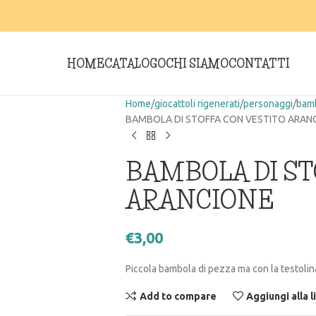
HOME
CATALOGO
CHI SIAMO
CONTATTI
Home
giocattoli rigenerati
personaggi
bamb
BAMBOLA DI STOFFA CON VESTITO ARAN
BAMBOLA DI ST
ARANCIONE
€
3,00
Piccola bambola di pezza ma con la testolina
Add to compare
Aggiungi alla l