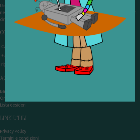
Un gruppo di volontari che sognano di diventare un centro del riuso e
nel frattempo ricevono in dono giocattoli, li riparano e li reimmettono in
circolazione. Operiamo per un'economia civile, circolare e sostenibile.
CONTATTI
Campobasso - via Garibaldi 51
+39 328 767 9587
rigiocattolocb@gmail.com
ACCOUNT
Bacheca
Ordini
Lista desideri
LINK UTILI
Privacy Policy
Termini e condizioni