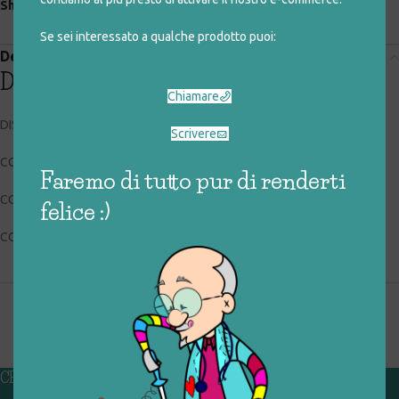
Share:
Se sei interessato a qualche prodotto puoi:
Descrizione
Descrizione
Chiamare
DISNEY STORE
Scrivere
CODICE RIGIOCATTOLO: 032_1_042
Faremo di tutto pur di renderti
CONDIZIONI: buone, usato
felice :)
COLLOCAZIONE: EXP
CHI SIAMO