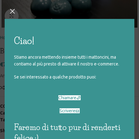
Click to enlarge
Home
giocattoli rigenerati
personaggi
action figure
Ciao!
B-DAMAN – LIGHTNING DRAVISE
Stiamo ancora mettendo insieme tutti i mattoncini, ma
€
7,00
contiamo al più presto di attivare il nostro e-commerce.
Anno: 2013 – Altezza: 11 cm – Con palline-proiettili
Se sei interessato a qualche prodotto puoi:
Add to compare
Aggiungi alla lista desideri
Chiamare
COD:
033_0_084
Scrivere
Categorie:
action figure
,
giocattoli rigenerati
,
personaggi
Tag:
personaggi
Faremo di tutto pur di renderti
Share:
felice :)