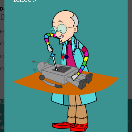
Descrizione
Descrizione
HASBRO – TOMY C-3252C
CODICE RIGIOCATTOLO: 033_0_084
CONDIZIONI: usato, buone
COLLOCAZIONE: BOX1
CHI SIAMO
Un gruppo di volontari che sognano di diventare un centro del riuso e
nel frattempo ricevono in dono giocattoli, li riparano e li reimmettono in
circolazione. Operiamo per un'economia civile, circolare e sostenibile.