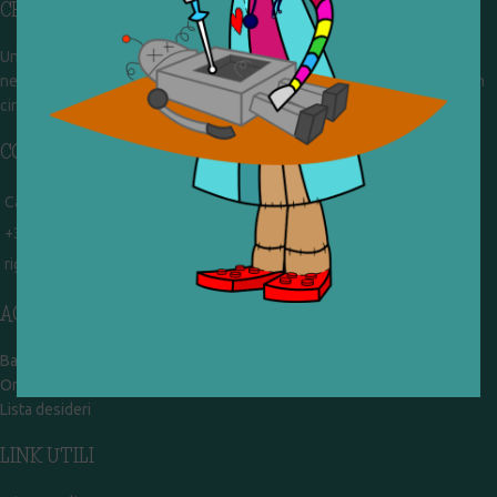
CHI SIAMO
Un gruppo di volontari che sognano di diventare un centro del riuso e
nel frattempo ricevono in dono giocattoli, li riparano e li reimmettono in
circolazione. Operiamo per un'economia civile, circolare e sostenibile.
CONTATTI
Campobasso - via Garibaldi 51
+39 328 767 9587
rigiocattolocb@gmail.com
ACCOUNT
Bacheca
Ordini
Lista desideri
LINK UTILI