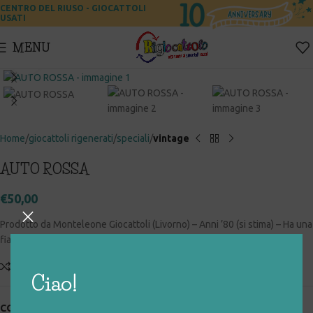
CENTRO DEL RIUSO - GIOCATTOLI
USATI
MENU
Click to enlarge
Home
giocattoli rigenerati
speciali
vintage
AUTO ROSSA
€
50,00
Prodotto da Monteleone Giocattoli (Livorno) – Anni ’80 (si stima) – Ha una
fiancata ammaccata ma il resto è come nuovo
Add to compare
Aggiungi alla lista desideri
Ciao!
COD:
047_0_138