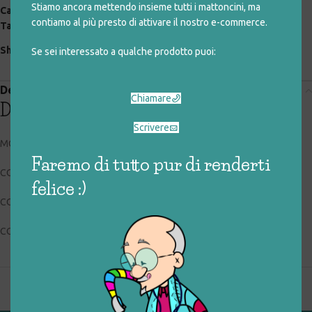
Stiamo ancora mettendo insieme tutti i mattoncini, ma
Categorie:
giocattoli rigenerati
,
speciali
,
vintage
contiamo al più presto di attivare il nostro e-commerce.
Tag:
auto
,
automobile
,
modellino
,
vintage
Share:
Se sei interessato a qualche prodotto puoi:
Descrizione
Chiamare
Descrizione
Scrivere
MONTELEONE
Faremo di tutto pur di renderti
CODICE RIGIOCATTOLO: 047_0_138
felice :)
CONDIZIONI: buone, usato
COLLOCAZIONE: EXP