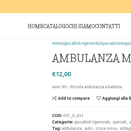
HOME
CATALOGO
CHI SIAMO
CONTATTI
Home
giocattoli rigenerati
speciali
vintage
AMBULANZA ME
€
12,00
Anni ’80 – Piccola ambulanza a batteria
Add to compare
Aggiungi alla l
COD:
047_0_033
Categorie:
giocattoli rigenerati
,
speciali
,
Tag:
ambulanza
,
auto
,
croce rossa
,
vinta